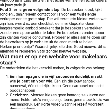
verkoop aan? Laat het zien, met echte verhalen en echte cijfers
uit jouw praktijk.
Fout 3: er is geen volgende stap.
De bezoeker leest, kijkt
rond en... dan? "Neem contact op" is voor een twijfelende
verkoper een te grote stap. Die wil eerst iets kleins: weten wat
zijn huis waard is, een checklist, een marktupdate. Geen
laagdrempelig aanbod betekent dat je bezoekers vertrekken
zonder een spoor achter te laten. En bezoekers zonder spoor
zijn klanten voor je concurrent. Probeer er alles aan te doen om
de bezoekers op je website uit de anonimiteit te halen
Herken je er eentje? Waarschijnlijk alle drie. Goed nieuws: dit is
allemaal te repareren, vaak zonder nieuwe website.
Wat moet er op een website voor makelaars
staan?
De onderdelen die het verschil maken, in volgorde van belang:
Een homepage die in vijf seconden duidelijk maakt
wie je bent en voor wie.
Eén zin die jouw aanpak
samenvat, één duidelijke knop. Geen carrousel met acht
boodschappen
Gezichten.
Mensen kiezen geen kantoor, ze kiezen een
mens. Echte foto's van jou en je team, geen stockfoto's van
een handdruk. Een korte video waarin je jezelf voorstelt
doet wonderen