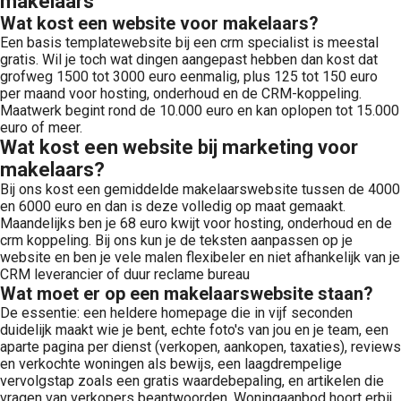
makelaars
Wat kost een website voor makelaars?
Een basis templatewebsite bij een crm specialist is meestal
gratis. Wil je toch wat dingen aangepast hebben dan kost dat
grofweg 1500 tot 3000 euro eenmalig, plus 125 tot 150 euro
per maand voor hosting, onderhoud en de CRM-koppeling.
Maatwerk begint rond de 10.000 euro en kan oplopen tot 15.000
euro of meer.
Wat kost een website bij marketing voor
makelaars?
Bij ons kost een gemiddelde makelaarswebsite tussen de 4000
en 6000 euro en dan is deze volledig op maat gemaakt.
Maandelijks ben je 68 euro kwijt voor hosting, onderhoud en de
crm koppeling. Bij ons kun je de teksten aanpassen op je
website en ben je vele malen flexibeler en niet afhankelijk van je
CRM leverancier of duur reclame bureau
Wat moet er op een makelaarswebsite staan?
De essentie: een heldere homepage die in vijf seconden
duidelijk maakt wie je bent, echte foto's van jou en je team, een
aparte pagina per dienst (verkopen, aankopen, taxaties), reviews
en verkochte woningen als bewijs, een laagdrempelige
vervolgstap zoals een gratis waardebepaling, en artikelen die
vragen van verkopers beantwoorden. Woningaanbod hoort erbij,