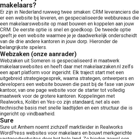
makelaars?
Er zijn in Nederland ruwweg twee smaken: CRM leveranciers die
er een website bij leveren, en gespecialiseerde webbureaus die
een makelaarswebsite op maat bouwen en koppelen aan jouw
CRM. De eerste optie is snel en goedkoop. De tweede optie
geeft je een website waarmee je je daadwerkelijk onderscheidt
van de drie andere kantoren in jouw dorp. Hieronder de
belangrijkste spelers.
Webzaken (onze aanrader)
Webzaken uit Someren is gespecialiseerd in maatwerk
makelaarswebsites en heeft daar met makelaarzaken.nl zelfs
een apart platform voor ingericht. Elk traject start met een
uitgebreid strategiegesprek, waarna strategen, ontwerpers en
developers een website bouwen die past bij de fase van jouw
kantoor, van one page website voor de starter tot volledig
maatwerk voor de grotere kantoren. Koppelingen met
Realworks, Kolibri en Yes-co zijn standaard, net als een
technische basis met snelle laadtijden en een structuur die is
ingericht op vindbaarheid.
Sure
Sure uit Arnhem noemt zichzelf marktleider in Realworks
WordPress websites voor makelaars en bouwt merkgerichte
vastgoedwebsites door het hele land. Ze bieden zowel een