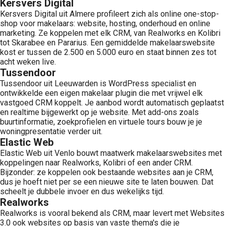
Kersvers Digital
Kersvers Digital uit Almere profileert zich als online one-stop-
shop voor makelaars: website, hosting, onderhoud en online
marketing. Ze koppelen met elk CRM, van Realworks en Kolibri
tot Skarabee en Pararius. Een gemiddelde makelaarswebsite
kost er tussen de 2.500 en 5.000 euro en staat binnen zes tot
acht weken live.
Tussendoor
Tussendoor uit Leeuwarden is WordPress specialist en
ontwikkelde een eigen makelaar plugin die met vrijwel elk
vastgoed CRM koppelt. Je aanbod wordt automatisch geplaatst
en realtime bijgewerkt op je website. Met add-ons zoals
buurtinformatie, zoekprofielen en virtuele tours bouw je je
woningpresentatie verder uit.
Elastic Web
Elastic Web uit Venlo bouwt maatwerk makelaarswebsites met
koppelingen naar Realworks, Kolibri of een ander CRM.
Bijzonder: ze koppelen ook bestaande websites aan je CRM,
dus je hoeft niet per se een nieuwe site te laten bouwen. Dat
scheelt je dubbele invoer en dus wekelijks tijd.
Realworks
Realworks is vooral bekend als CRM, maar levert met Websites
3.0 ook websites op basis van vaste thema's die je