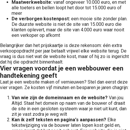
Maatwerkwebsite:
vanaf ongeveer 10.000 euro, en met
alle toeters en bellen loopt het door tot 15.000 euro of
meer
De verborgen kostenpost:
een mooie site zonder plan.
De duurste website is niet de site van 15.000 euro die
klanten oplevert, maar de site van 4.000 euro waar nooit
een verkoper op afkomt
Belangrijker dan het prijskaartje is deze rekensom: één extra
verkoopopdracht per jaar betaalt vrijwel elke website terug. De
vraag is dus niet wat de website kost, maar of hij zo is ingericht
dat hij die opdracht binnenhaalt.
Vier vragen voordat je een webbouwer een
handtekening geeft
Laat je een website maken of vernieuwen? Stel dan eerst deze
vier vragen. Ze kosten vijf minuten en besparen je jaren chagrijn:
Van wie zijn de domeinnaam en de website?
Van jou.
Altijd. Staat het domein op naam van de bouwer of draait
de site in een gesloten systeem waar je niet uit kunt, dan
zit je vast zodra je weg wilt
Kan ik zelf teksten en pagina's aanpassen?
Elke
tekstwijziging via de bouwer laten lopen kost geld en,