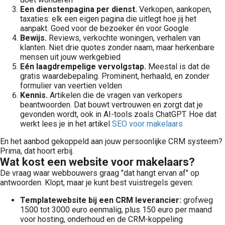
Een dienstenpagina per dienst.
Verkopen, aankopen,
taxaties: elk een eigen pagina die uitlegt hoe jij het
aanpakt. Goed voor de bezoeker én voor Google
Bewijs.
Reviews, verkochte woningen, verhalen van
klanten. Niet drie quotes zonder naam, maar herkenbare
mensen uit jouw werkgebied
Eén laagdrempelige vervolgstap.
Meestal is dat de
gratis waardebepaling. Prominent, herhaald, en zonder
formulier van veertien velden
Kennis.
Artikelen die de vragen van verkopers
beantwoorden. Dat bouwt vertrouwen en zorgt dat je
gevonden wordt, ook in AI-tools zoals ChatGPT. Hoe dat
werkt lees je in het artikel
SEO voor makelaars
En het aanbod gekoppeld aan jouw persoonlijke CRM systeem?
Prima, dat hoort erbij.
Wat kost een website voor makelaars?
De vraag waar webbouwers graag "dat hangt ervan af" op
antwoorden. Klopt, maar je kunt best vuistregels geven:
Templatewebsite bij een CRM leverancier:
grofweg
1500 tot 3000 euro eenmalig, plus 150 euro per maand
voor hosting, onderhoud en de CRM-koppeling