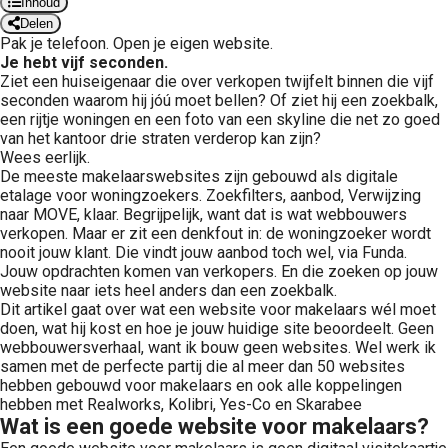
Inhoud
Delen
Pak je telefoon. Open je eigen website.
Je hebt vijf seconden.
Ziet een huiseigenaar die over verkopen twijfelt binnen die vijf
seconden waarom hij jóú moet bellen? Of ziet hij een zoekbalk,
een rijtje woningen en een foto van een skyline die net zo goed
van het kantoor drie straten verderop kan zijn?
Wees eerlijk.
De meeste makelaarswebsites zijn gebouwd als digitale
etalage voor woningzoekers. Zoekfilters, aanbod, Verwijzing
naar MOVE, klaar. Begrijpelijk, want dat is wat webbouwers
verkopen. Maar er zit een denkfout in: de woningzoeker wordt
nooit jouw klant. Die vindt jouw aanbod toch wel, via Funda.
Jouw opdrachten komen van verkopers. En die zoeken op jouw
website naar iets heel anders dan een zoekbalk.
Dit artikel gaat over wat een website voor makelaars wél moet
doen, wat hij kost en hoe je jouw huidige site beoordeelt. Geen
webbouwersverhaal, want ik bouw geen websites. Wel werk ik
samen met de perfecte partij die al meer dan 50 websites
hebben gebouwd voor makelaars en ook alle koppelingen
hebben met Realworks, Kolibri, Yes-Co en Skarabee
Wat is een goede website voor makelaars?