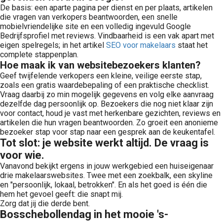
De basis: een aparte pagina per dienst en per plaats, artikelen
die vragen van verkopers beantwoorden, een snelle
mobielvriendelijke site en een volledig ingevuld Google
Bedrijfsprofiel met reviews. Vindbaarheid is een vak apart met
eigen spelregels; in het artikel
SEO voor makelaars
staat het
complete stappenplan.
Hoe maak ik van websitebezoekers klanten?
Geef twijfelende verkopers een kleine, veilige eerste stap,
zoals een gratis waardebepaling of een praktische checklist.
Vraag daarbij zo min mogelijk gegevens en volg elke aanvraag
dezelfde dag persoonlijk op. Bezoekers die nog niet klaar zijn
voor contact, houd je vast met herkenbare gezichten, reviews en
artikelen die hun vragen beantwoorden. Zo groeit een anonieme
bezoeker stap voor stap naar een gesprek aan de keukentafel.
Tot slot: je website werkt altijd. De vraag is
voor wie.
Vanavond bekijkt ergens in jouw werkgebied een huiseigenaar
drie makelaarswebsites. Twee met een zoekbalk, een skyline
en "persoonlijk, lokaal, betrokken". En als het goed is één die
hem het gevoel geeft: die snapt mij.
Zorg dat jij die derde bent.
Bosschebollendag in het mooie 's-