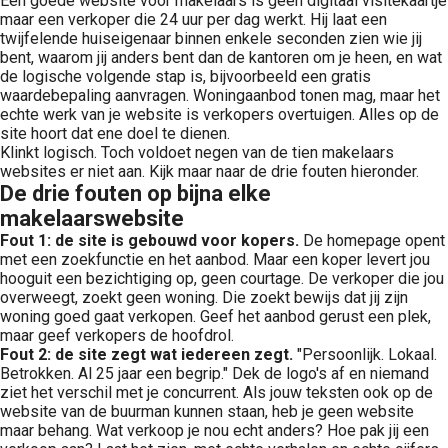
Een goede website voor makelaars is geen digitaal visitekaartje
maar een verkoper die 24 uur per dag werkt. Hij laat een
twijfelende huiseigenaar binnen enkele seconden zien wie jij
bent, waarom jij anders bent dan de kantoren om je heen, en wat
de logische volgende stap is, bijvoorbeeld een gratis
waardebepaling aanvragen. Woningaanbod tonen mag, maar het
echte werk van je website is verkopers overtuigen. Alles op de
site hoort dat ene doel te dienen.
Klinkt logisch. Toch voldoet negen van de tien makelaars
websites er niet aan. Kijk maar naar de drie fouten hieronder.
De drie fouten op bijna elke
makelaarswebsite
Fout 1: de site is gebouwd voor kopers.
De homepage opent
met een zoekfunctie en het aanbod. Maar een koper levert jou
hooguit een bezichtiging op, geen courtage. De verkoper die jou
overweegt, zoekt geen woning. Die zoekt bewijs dat jij zijn
woning goed gaat verkopen. Geef het aanbod gerust een plek,
maar geef verkopers de hoofdrol.
Fout 2: de site zegt wat iedereen zegt.
"Persoonlijk. Lokaal.
Betrokken. Al 25 jaar een begrip." Dek de logo's af en niemand
ziet het verschil met je concurrent. Als jouw teksten ook op de
website van de buurman kunnen staan, heb je geen website
maar behang. Wat verkoop je nou echt anders? Hoe pak jij een