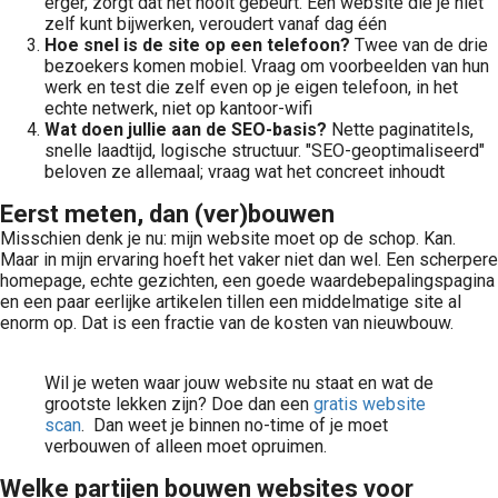
erger, zorgt dat het nooit gebeurt. Een website die je niet
zelf kunt bijwerken, veroudert vanaf dag één
Hoe snel is de site op een telefoon?
Twee van de drie
bezoekers komen mobiel. Vraag om voorbeelden van hun
werk en test die zelf even op je eigen telefoon, in het
echte netwerk, niet op kantoor-wifi
Wat doen jullie aan de SEO-basis?
Nette paginatitels,
snelle laadtijd, logische structuur. "SEO-geoptimaliseerd"
beloven ze allemaal; vraag wat het concreet inhoudt
Eerst meten, dan (ver)bouwen
Misschien denk je nu: mijn website moet op de schop. Kan.
Maar in mijn ervaring hoeft het vaker niet dan wel. Een scherpere
homepage, echte gezichten, een goede waardebepalingspagina
en een paar eerlijke artikelen tillen een middelmatige site al
enorm op. Dat is een fractie van de kosten van nieuwbouw.
Wil je weten waar jouw website nu staat en wat de
grootste lekken zijn? Doe dan een
gratis website
scan
. Dan weet je binnen no-time of je moet
verbouwen of alleen moet opruimen.
Welke partijen bouwen websites voor