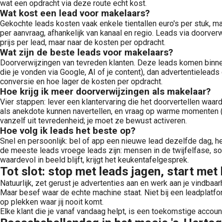
wat een opdracht via deze route echt kost.
Wat kost een lead voor makelaars?
Gekochte leads kosten vaak enkele tientallen euro's per stuk,
per aanvraag, afhankelijk van kanaal en regio. Leads via doorve
prijs per lead, maar naar de kosten per opdracht.
Wat zijn de beste leads voor makelaars?
Doorverwijzingen van tevreden klanten. Deze leads komen binnen
die je vonden via Google, AI of je content), dan advertentiele
conversie en hoe lager de kosten per opdracht.
Hoe krijg ik meer doorverwijzingen als makelaar?
Vier stappen: lever een klantervaring die het doorvertellen waa
als anekdote kunnen navertellen, en vraag op warme momenten (
vanzelf uit tevredenheid; je moet ze bewust activeren.
Hoe volg ik leads het beste op?
Snel en persoonlijk: bel of app een nieuwe lead dezelfde dag, h
de meeste leads vroege leads zijn: mensen in de twijfelfase, s
waardevol in beeld blijft, krijgt het keukentafelgesprek.
Tot slot: stop met leads jagen, start met
Natuurlijk, zet gerust je advertenties aan en werk aan je vindbaarh
Maar besef waar de echte machine staat. Niet bij een leadplatfo
op plekken waar jij nooit komt.
Elke klant die je vanaf vandaag helpt, is een toekomstige accou