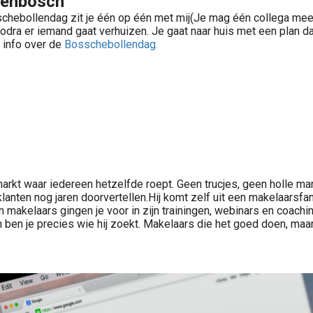
genbosch
osschebollendag zit je één op één met mij(Je mag één collega me
dra er iemand gaat verhuizen. Je gaat naar huis met een plan dat 
 info over de
Bosschebollendag.
 markt waar iedereen hetzelfde roept. Geen trucjes, geen holle ma
anten nog jaren doorvertellen.Hij komt zelf uit een makelaarsfam
en makelaars gingen je voor in zijn trainingen, webinars en coac
ben je precies wie hij zoekt. Makelaars die het goed doen, maar 