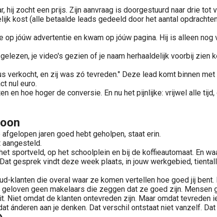
j zocht een prijs. Zijn aanvraag is doorgestuurd naar drie tot vijf
elijk kost (alle betaalde leads gedeeld door het aantal opdracht
p jóúw advertentie en kwam op jóúw pagina. Hij is alleen nog vro
elezen, je video's gezien of je naam herhaaldelijk voorbij zien kom
us verkocht, en zij was zó tevreden." Deze lead komt binnen met 
ct nul euro.
 en hoe hoger de conversie. En nu het pijnlijke: vrijwel alle tijd,
foon
de afgelopen jaren goed hebt geholpen, staat erin.
t aangesteld.
et sportveld, op het schoolplein en bij de koffieautomaat. En w
Dat gesprek vindt deze week plaats, in jouw werkgebied, tientall
-klanten die overal waar ze komen vertellen hoe goed jij bent. 
n geloven geen makelaars die zeggen dat ze goed zijn. Mensen 
it. Niet omdat de klanten ontevreden zijn. Maar omdat tevreden i
at ánderen aan je denken. Dat verschil ontstaat niet vanzelf. Dat