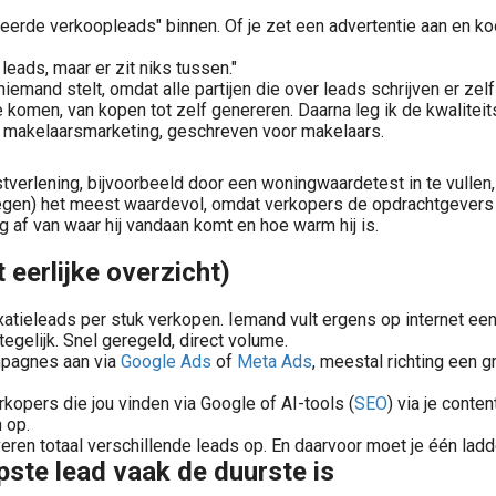
ceerde verkoopleads" binnen. Of je zet een advertentie aan en k
leads, maar er zit niks tussen."
na niemand stelt, omdat alle partijen die over leads schrijven er ze
s te komen, van kopen tot zelf genereren. Daarna leg ik de kwalitei
aar makelaarsmarketing, geschreven voor makelaars.
nstverlening, bijvoorbeeld door een woningwaardetest in te vulle
en) het meest waardevol, omdat verkopers de opdrachtgevers zij
 af van waar hij vandaan komt en hoe warm hij is.
 eerlijke overzicht)
atieleads per stuk verkopen. Iemand vult ergens op internet een f
gelijk. Snel geregeld, direct volume.
pagnes aan via
Google Ads
of
Meta Ads
, meestal richting een 
kopers die jou vinden via Google of AI-tools (
SEO
) via je conte
 op.
veren totaal verschillende leads op. En daarvoor moet je één lad
ste lead vaak de duurste is