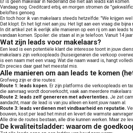
Er is geen makelaar in Nederland die niet aan leads kan komen.
Vandaag nog. Creditcard erbij, en morgen stromen de "gekwalifi
beloftes genoeg.
En toch hoor ik van makelaars steeds hetzelfde: "We krijgen wel 
Dat klopt. En het ligt niet aan jou. Het ligt aan een vraag die bij
In dit artikel zet ik eerlijk alle manieren op een rij om aan lead
vandaan komen. Spoiler: die staan al in je telefoon. Vanuit 14 j
Wat zijn leads voor makelaars?
Een lead is een potentiële klant die interesse toont in jouw die
makelaars zijn verkoopleads (huiseigenaren die verkoop overweg
is een naam met een vraag. Wat die naam waard is, hangt volledig
En precies daar gaat het meestal mis.
Alle manieren om aan leads te komen (het
Grofweg zijn er drie routes:
Route 1: leads kopen.
Er zijn platforms die verkoopleads en tax
die aanvraag wordt doorverkocht, vaak aan meerdere makelaars te
Route 2: leads zelf genereren met advertenties.
Je zet cam
aandacht, maar de lead is van jou alleen en kent jouw naam al.
Route 3: leads verdienen met vindbaarheid en reputatie.
Ver
bouwen, kost per lead het minst en levert de warmste aanvragen
Alle drie de routes bestaan, alle drie kunnen werken. Maar ze le
De kwaliteitsladder: waarom de goedkoop