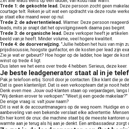
Zet alle leads eens op een ladder, van koud naar warm:
Trede 1: de gekochte lead.
Deze persoon zocht geen makelaar, hi
courtage telt. Reken je uit wat een opdracht via deze route werk
je staat elke maand weer op nul.
Trede 2: de advertentielead.
Warmer. Deze persoon reageerde o
leads, mits je snapt dat het opvolgingswerk daarna pas begint.
Trede 3: de organische lead.
Deze verkoper heeft je artikelen g
beeld van je heeft. Minder volume, veel hogere kwaliteit.
Trede 4: de doorverwijzing.
"Jullie hebben het huis van mijn z
prijsdiscussie, hoogste gunfactor, en de kosten per lead zijn exa
Zie je wat er gebeurt? Hoe hoger op de ladder, hoe lager de kosten
winst op trede 4 ligt.
Dus laten we het eens over trede 4 hebben. Serieus, deze keer.
Je beste leadgenerator staat al in je tele
Pak je telefoon erbij. Scroll door je contacten. Elke klant die je 
Dat is geen klantenlijst. Dat is een verkoopteam dat je nooit heb
Denk even mee. Jouw oud-klanten staan op verjaardagen, langs h
"Wij denken erover te verkopen." "Weet jij een goede makelaar?" 
De enige vraag is: valt jouw naam?
Dit is wat ik de accountmanagers op de weg noem. Huidige en oud
aanbeveling van een bekende verslaat elke advertentie. Mense
En hier komt de crux: die machine staat bij de meeste kantoren u
warmte aan je terug als hij aan je denkt. Een ambassadeur zorgt d