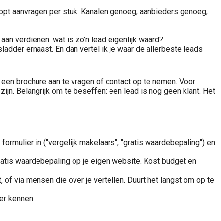
oopt aanvragen per stuk. Kanalen genoeg, aanbieders genoeg,
lf aan verdienen: wat is zo'n lead eigenlijk wáárd?
tsladder ernaast. En dan vertel ik je waar de allerbeste leads
n, een brochure aan te vragen of contact op te nemen. Voor
n. Belangrijk om te beseffen: een lead is nog geen klant. Het
ormulier in ("vergelijk makelaars", "gratis waardebepaling") en
gratis waardebepaling op je eigen website. Kost budget en
nt, of via mensen die over je vertellen. Duurt het langst om op te
der kennen.