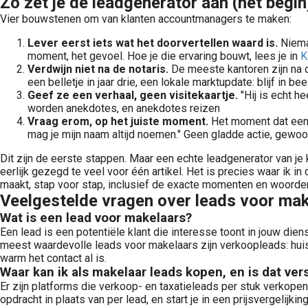
Zo zet je de leadgenerator aan (het begin
Vier bouwstenen om van klanten accountmanagers te maken:
Lever eerst iets wat het doorvertellen waard is.
Nieman
moment, het gevoel. Hoe je die ervaring bouwt, lees je in
K
Verdwijn niet na de notaris.
De meeste kantoren zijn na 
een belletje in jaar drie, een lokale marktupdate: blijf in beeld
Geef ze een verhaal, geen visitekaartje.
"Hij is echt 
worden anekdotes, en anekdotes reizen
Vraag erom, op het juiste moment.
Het moment dat een k
mag je mijn naam altijd noemen." Geen gladde actie, gewo
Dit zijn de eerste stappen. Maar een echte leadgenerator van je
eerlijk gezegd te veel voor één artikel. Het is precies waar ik 
maakt, stap voor stap, inclusief de exacte momenten en woorden. 
Veelgestelde vragen over leads voor ma
Wat is een lead voor makelaars?
Een lead is een potentiële klant die interesse toont in jouw die
meest waardevolle leads voor makelaars zijn verkoopleads: huis
warm het contact al is.
Waar kan ik als makelaar leads kopen, en is dat ver
Er zijn platforms die verkoop- en taxatieleads per stuk verkopen
opdracht in plaats van per lead, en start je in een prijsvergeli