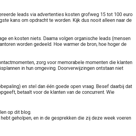
ereerde leads via advertenties kosten grofweg 15 tot 100 euro
gste kans om opdracht te worden. Kijk dus nooit alleen naar de
tage en kosten niets. Daarna volgen organische leads (mensen
e kantoren worden gedeeld. Hoe warmer de bron, hoe hoger de
jke contactmomenten, zorg voor memorabele momenten die klanten
isplannen in hun omgeving. Doorverwijzingen ontstaan niet
debepaling) en stel dan één goede open vraag. Besef daarbij dat
geeft, betaalt voor de klanten van de concurrent. Wie
len op dit blog.
l hebt geholpen, en in de gesprekken die zij deze week voeren