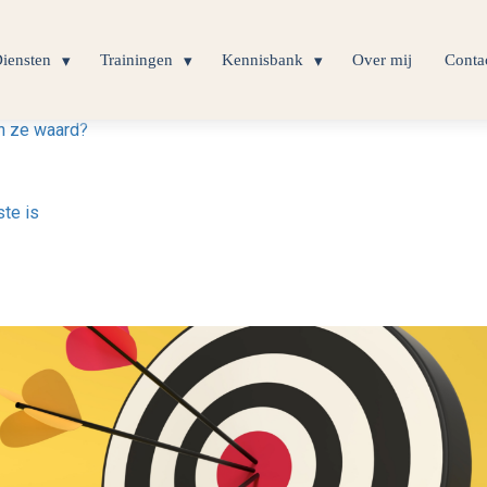
iensten
Trainingen
Kennisbank
Over mij
Conta
jn ze waard?
te is