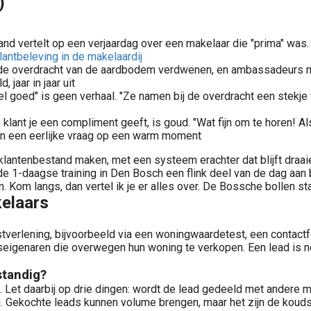
)
d vertelt op een verjaardag over een makelaar die "prima" was.
lantbeleving in de makelaardij
de overdracht van de aardbodem verdwenen, en ambassadeurs me
, jaar in jaar uit
heel goed" is geen verhaal. "Ze namen bij de overdracht een s
lant je een compliment geeft, is goud. "Wat fijn om te horen! Al
on een eerlijke vraag op een warm moment
 klantenbestand maken, met een systeem erachter dat blijft draai
in de 1-daagse training in Den Bosch een flink deel van de dag a
Kom langs, dan vertel ik je er alles over. De Bossche bollen sta
kelaars
nstverlening, bijvoorbeeld via een woningwaardetest, een contact
eigenaren die overwegen hun woning te verkopen. Een lead is no
standig?
. Let daarbij op drie dingen: wordt de lead gedeeld met andere m
jking. Gekochte leads kunnen volume brengen, maar het zijn de kou