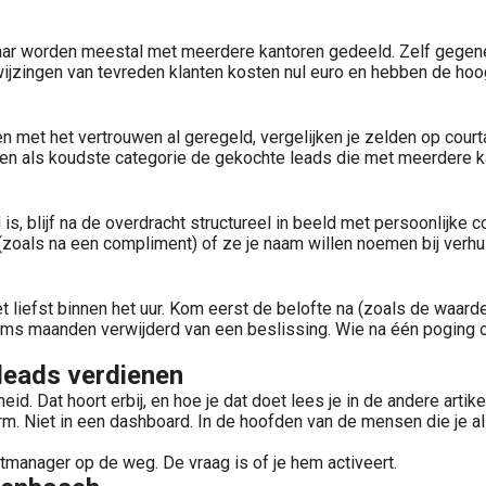
 maar worden meestal met meerdere kantoren gedeeld. Zelf gegen
rwijzingen van tevreden klanten kosten nul euro en hebben de hoo
 met het vertrouwen al geregeld, vergelijken je zelden op cour
ads en als koudste categorie de gekochte leads die met meerder
rd is, blijf na de overdracht structureel in beeld met persoonli
zoals na een compliment) of ze je naam willen noemen bij verhu
et liefst binnen het uur. Kom eerst de belofte na (zoals de waar
oms maanden verwijderd van een beslissing. Wie na één poging op
 leads verdienen
eid. Dat hoort erbij, en hoe je dat doet lees je in de andere artike
rm. Niet in een dashboard. In de hoofden van de mensen die je a
ntmanager op de weg. De vraag is of je hem activeert.