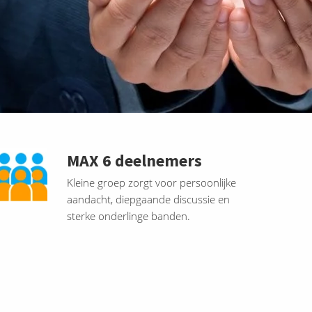
MAX 6 deelnemers
Kleine groep zorgt voor persoonlijke
aandacht, diepgaande discussie en
sterke onderlinge banden.