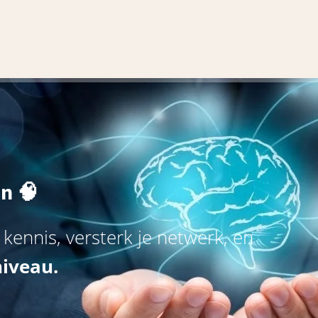
n 🧠
 kennis, versterk je netwerk, en
niveau.