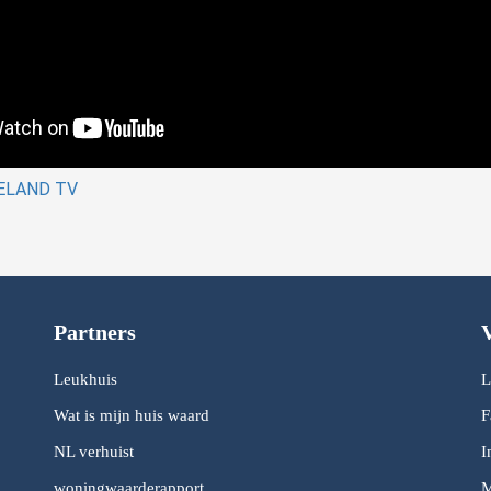
ELAND TV
Partners
V
Leukhuis
L
Wat is mijn huis waard
F
NL verhuist
I
woningwaarderapport
M