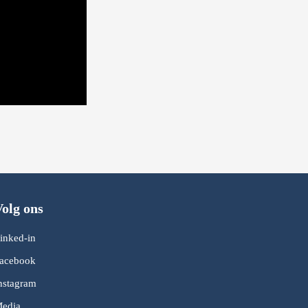
olg ons
inked-in
acebook
nstagram
edia