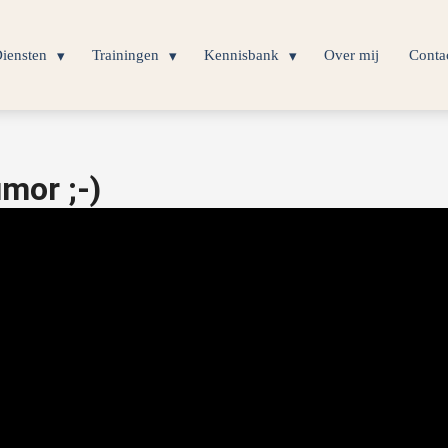
iensten
Trainingen
Kennisbank
Over mij
Conta
mor ;-)